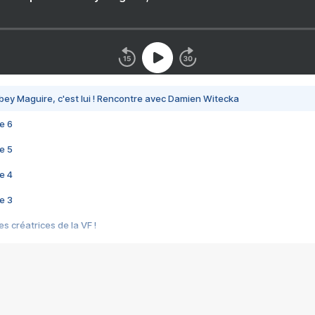
bey Maguire, c'est lui ! Rencontre avec Damien Witecka
e 6
e 5
e 4
e 3
s créatrices de la VF !
e 2
e 1
e Mektoub My Love arrive enfin ! Rencontre avec Shaïn Boumedine et Sal