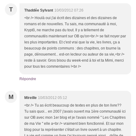
T
Thaddée Sylvant
10/03/2012 07:26
<br /> Houlà oui j'ai écrit des dizaines et des dizaines de
romans et de nouvelles. Tu sais, ma communauté à moi,
Kryptô, ne marche pas du tout. Il y a tellement de
communautés maintenant sur OB qu'on<br /> se fait noyer par
les plus importantes. Et c'est vrai que la vie, les livres, ça a
beaucoup de points communs : des chapitres, on tourne la
page, dénouement... est-on lecteur ou auteur de sa vie,<br />
reste à savoir. Gros bisou du week-end à toi et ta Mimi, merci
pour tous tes commentaires !<br />
Répondre
M
Mireille
10/03/2012 05:12
<br /> Tu as écrit beaucoup de textes en plus de ton livre??
Tu sais quoi... en 2007 j'avais ouvert ma 1ère communauté ici
sur OB avec mon 1er blog et je l'avais nommé " Les Chapitres
de ma Vie " elle a<br /> vraiment bien fonctionné. Et sur mon
blog pour la représenter c'était un livre ouvert à un chapitre.
La vie est comme un livre j'ai toujours pensé ainsi... drôle de