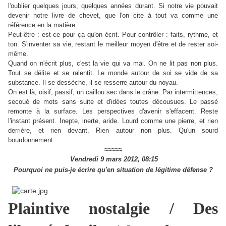
l'oublier quelques jours, quelques années durant. Si notre vie pouvait
devenir notre livre de chevet, que l'on cite à tout va comme une
référence en la matière.
Peut-être : est-ce pour ça qu'on écrit. Pour contrôler : faits, rythme, et
ton. S'inventer sa vie, restant le meilleur moyen d'être et de rester soi-
même.
Quand on n'écrit plus, c'est la vie qui va mal. On ne lit pas non plus.
Tout se délite et se ralentit. Le monde autour de soi se vide de sa
substance. Il se dessèche, il se resserre autour du noyau.
On est là, oisif, passif, un caillou sec dans le crâne. Par intermittences,
secoué de mots sans suite et d'idées toutes décousues. Le passé
remonte à la surface. Les perspectives d'avenir s'effacent. Reste
l'instant présent. Inepte, inerte, aride. Lourd comme une pierre, et rien
derrière, et rien devant. Rien autour non plus. Qu'un sourd
bourdonnement.
≈
≈
≈
≈
≈
Vendredi 9 mars 2012, 08:15
Pourquoi ne puis-je écrire qu'en situation de légitime défense ?
Plaintive nostalgie / Des