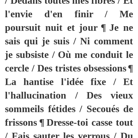
/ Dedans toutes mes fibres / Et
l'envie d'en finir / Me
poursuit nuit et jour
¶
Je ne
sais qui je suis / Ni comment
je subsiste / Où me conduit le
cercle / Des tristes obsessions
¶
La hantise l'idée fixe / Et
l'hallucination / Des vieux
sommeils fétides / Secoués de
frissons
¶
Dresse-toi casse tout
/ Fais sauter les verrous / Du