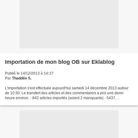
Importation de mon blog OB sur Eklablog
Publié le 14/12/2013 à 14:37
Par
Thaddée S.
L'importation s'est effectuée aujourd'hui samedi 14 décembre 2013 autour
de 10:30. Le transfert des articles et des commentaires a pris une demi-
heure environ. - 842 articles importés (soient 2 manquants) - 5437
commentaires (y compris ma réponse à vos...