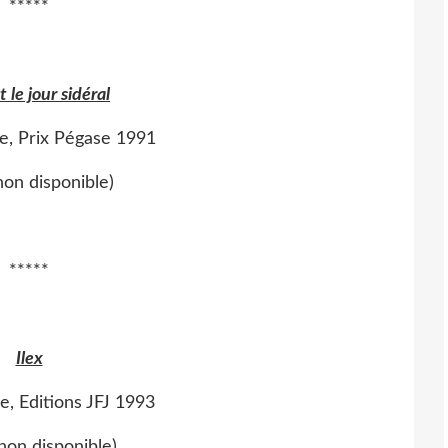
*****
t le jour sidéral
e, Prix Pégase 1991
 non disponible)
*****
Ilex
e, Editions JFJ 1993
 non disponible)