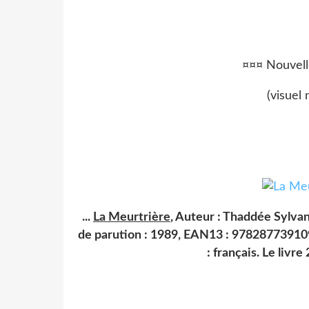
¤¤¤ Nouvell
(visuel
...
La Meurtrière
, Auteur : Thaddée Sylva
de parution : 1989, EAN13 : 978287739109
: français. Le livre