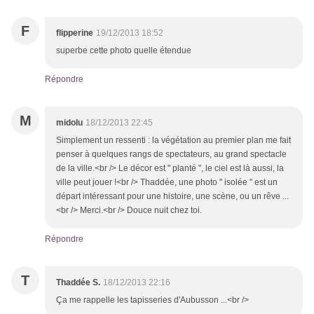
F
flipperine
19/12/2013 18:52
superbe cette photo quelle étendue
Répondre
M
midolu
18/12/2013 22:45
Simplement un ressenti : la végétation au premier plan me fait
penser à quelques rangs de spectateurs, au grand spectacle
de la ville.<br /> Le décor est " planté ", le ciel est là aussi, la
ville peut jouer !<br /> Thaddée, une photo " isolée " est un
départ intéressant pour une histoire, une scène, ou un rêve ...
<br /> Merci.<br /> Douce nuit chez toi.
Répondre
T
Thaddée S.
18/12/2013 22:16
Ça me rappelle les tapisseries d'Aubusson ...<br />