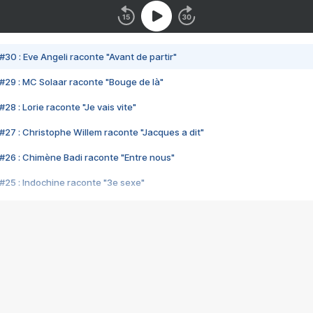
#30 : Eve Angeli raconte "Avant de partir"
#29 : MC Solaar raconte "Bouge de là"
28 : Lorie raconte "Je vais vite"
#27 : Christophe Willem raconte "Jacques a dit"
#26 : Chimène Badi raconte "Entre nous"
#25 : Indochine raconte "3e sexe"
#24 : Zaho raconte "C'est chelou"
#23 : Patrick Bruel raconte "Au café des délices"
#22 : Kyo raconte "Le chemin"
#21 : Nolwenn Leroy raconte "Cassé"
#20 : Patrick Hernandez raconte "Born to be alive"