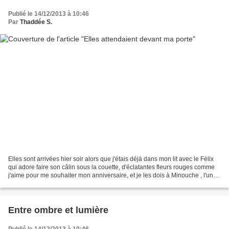
Publié le 14/12/2013 à 10:46
Par
Thaddée S.
Elles sont arrivées hier soir alors que j'étais déjà dans mon lit avec le Félix
qui adore faire son câlin sous la couette, d'éclatantes fleurs rouges comme
j'aime pour me souhaiter mon anniversaire, et je les dois à Minouche , l'une
des plus douces personnes...
Entre ombre et lumière
Publié le 14/12/2013 à 10:46