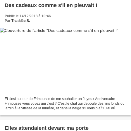
Des cadeaux comme s'il en pleuvait !
Publié le 14/12/2013 à 10:46
Par
Thaddée S.
Et c'est au tour de Frimousse de me souhaiter un Joyeux Anniversaire.
Frimousse vous voyez qui c'est ? C'est le chat qui déboule des fins fonds du
jardin à la vitesse de la lumière, et dans la neige s'il vous plaît ! J'ai dû
regarder cette vidéo au moins...
Elles attendaient devant ma porte