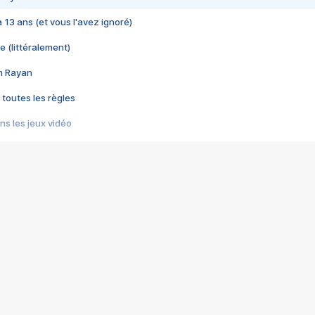
 a 13 ans (et vous l'avez ignoré)
e (littéralement)
im Rayan
 toutes les règles
s les jeux vidéo
us choquant de Rockstar ? - Le scandale BULLY
e plus moche de Steam
du RÊVE tourne au CAUCHEMAR
pendant 8 heures
it… à tort
umiliés par un jeu vidéo
ire - Final Fantasy 8