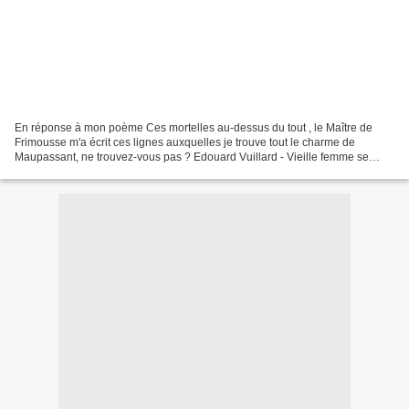
En réponse à mon poème Ces mortelles au-dessus du tout , le Maître de
Frimousse m'a écrit ces lignes auxquelles je trouve tout le charme de
Maupassant, ne trouvez-vous pas ? Edouard Vuillard - Vieille femme se
penchant sur ... Cédulie, qui fait office...