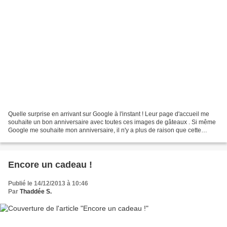
Quelle surprise en arrivant sur Google à l'instant ! Leur page d'accueil me
souhaite un bon anniversaire avec toutes ces images de gâteaux . Si même
Google me souhaite mon anniversaire, il n'y a plus de raison que cette
année qui se termine en 13 ne me...
Encore un cadeau !
Publié le 14/12/2013 à 10:46
Par
Thaddée S.