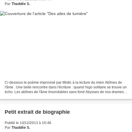
Par
Thaddée S.
Ci-dessous le poème improvisé par Mistic à la lecture du mien Abîmes de
l'âme . Une belle rencontre dans l'écriture : quand l'ego solitaire se trouve un
écho. Les abîmes de l'âme Insondables sans fond Abysses de nos drames
Où se rient nos démons... Des...
Petit extrait de biographie
Publié le 14/12/2013 à 10:46
Par
Thaddée S.