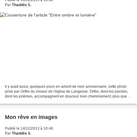
Par
Thaddée S.
Il y avait aussi, quelques jours en amont de mon anniversaire, cette photo
prise par Orfée du choeur de l'église de Langesse. Orfée, dont les paroles,
dont les prièmes, accompagnent en douceur mon cheminement, plus que je
ne saurais le dire. Dans les...
Mon rêve en images
Publié le 14/12/2013 à 10:46
Par
Thaddée S.