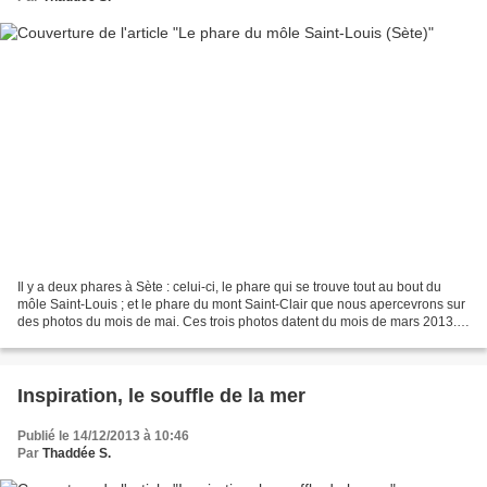
Il y a deux phares à Sète : celui-ci, le phare qui se trouve tout au bout du
môle Saint-Louis ; et le phare du mont Saint-Clair que nous apercevrons sur
des photos du mois de mai. Ces trois photos datent du mois de mars 2013. Il
pleut très fort, c'est...
Inspiration, le souffle de la mer
Publié le 14/12/2013 à 10:46
Par
Thaddée S.