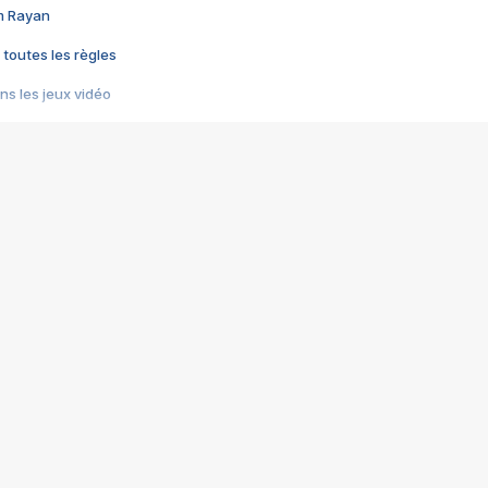
im Rayan
 toutes les règles
s les jeux vidéo
us choquant de Rockstar ? - Le scandale BULLY
e plus moche de Steam
du RÊVE tourne au CAUCHEMAR
pendant 8 heures
it… à tort
umiliés par un jeu vidéo
ire - Final Fantasy 8
ti un empire - Age of Empires
story DOFUS
tard, il crée l'un des pires jeux de tous les temps, MindsEye.