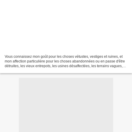
Vous connaissez mon goût pour les choses vétustes, vestiges et ruines, et
mon affection particulière pour les choses abandonnées ou en passe d'être
détruites, les vieux entrepots, les usines désaffectées, les terrains vagues,
les chantiers. Sur 46 photos...