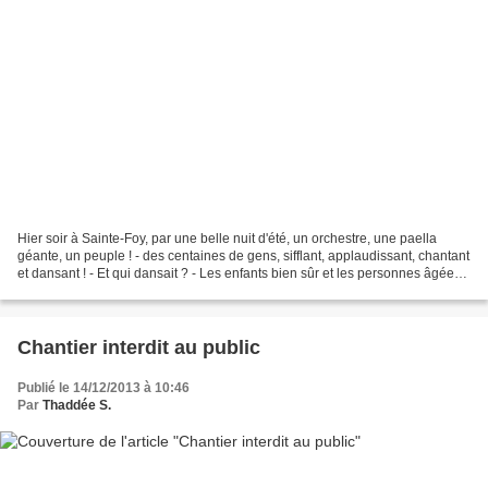
Hier soir à Sainte-Foy, par une belle nuit d'été, un orchestre, une paella
géante, un peuple ! - des centaines de gens, sifflant, applaudissant, chantant
et dansant ! - Et qui dansait ? - Les enfants bien sûr et les personnes âgées
sur les vieux tubes...
Chantier interdit au public
Publié le 14/12/2013 à 10:46
Par
Thaddée S.