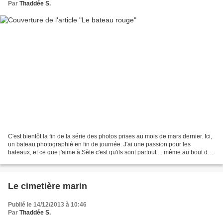
Par
Thaddée S.
C'est bientôt la fin de la série des photos prises au mois de mars dernier. Ici,
un bateau photographié en fin de journée. J'ai une passion pour les
bateaux, et ce que j'aime à Sète c'est qu'ils sont partout ... même au bout des
rues. C'est un spectacle...
Le cimetière marin
Publié le 14/12/2013 à 10:46
Par
Thaddée S.