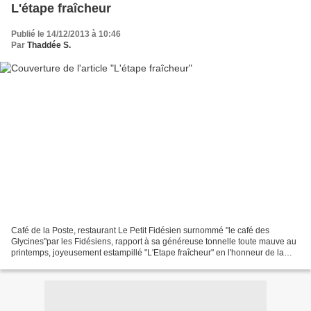
L'étape fraîcheur
Publié le 14/12/2013 à 10:46
Par
Thaddée S.
Café de la Poste, restaurant Le Petit Fidésien surnommé "le café des
Glycines"par les Fidésiens, rapport à sa généreuse tonnelle toute mauve au
printemps, joyeusement estampillé "L'Etape fraîcheur" en l'honneur de la
100ème édition 2013 du Tour de France....