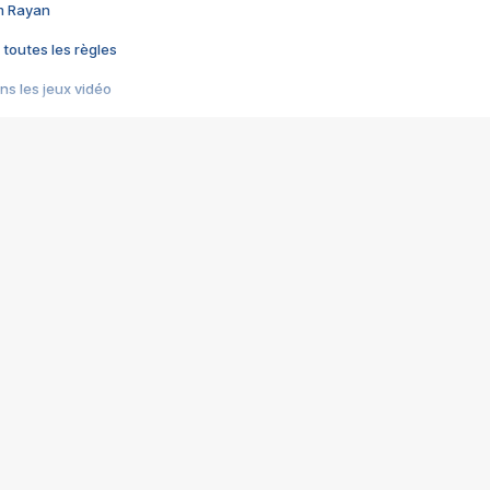
im Rayan
 toutes les règles
s les jeux vidéo
us choquant de Rockstar ? - Le scandale BULLY
e plus moche de Steam
du RÊVE tourne au CAUCHEMAR
pendant 8 heures
it… à tort
umiliés par un jeu vidéo
ire - Final Fantasy 8
ti un empire - Age of Empires
story DOFUS
tard, il crée l'un des pires jeux de tous les temps, MindsEye.