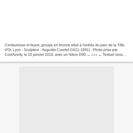
Centauresse et faune, groupe en bronze situé à l'entrée du parc de la Tête
d'Or, Lyon - Sculpteur : Augustin Courtet (1821-1891) - Photo prise par
CoolAzerty, le 10 janvier 2010, avec un Nikon D90 → ♪♫♪ ← Textuel sexuel /
Et direct au plexus Ta littérature...