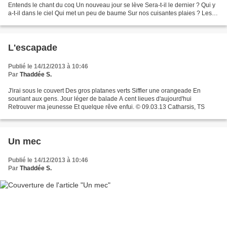
Entends le chant du coq Un nouveau jour se lève Sera-t-il le dernier ? Qui y
a-t-il dans le ciel Qui met un peu de baume Sur nos cuisantes plaies ? Les
oiseaux chantent fort...
L'escapade
Publié le 14/12/2013 à 10:46
Par
Thaddée S.
J'irai sous le couvert Des gros platanes verts Siffler une orangeade En
souriant aux gens. Jour léger de balade A cent lieues d'aujourd'hui
Retrouver ma jeunesse Et quelque rêve enfui. © 09.03.13 Catharsis, TS
Un mec
Publié le 14/12/2013 à 10:46
Par
Thaddée S.