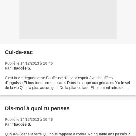
Cul-de-sac
Publié le 14/12/2013 à 10:46
Par
Thaddée S.
C'est la vie dégueulasse Bouffeuse d'os et d'espoir Avec bouffées
d'angoisse Et bas-fonds croupissants Dans la soupe aux grimaces Y'a le sel
de la vie Qui n'a plus aucun goût De la pitance fade Et tellement refroidie
Qu'on lui préfère un lit Du côté des...
Dis-moi à quoi tu penses
Publié le 14/12/2013 à 10:46
Par
Thaddée S.
Qu'y a-t-il dans la terre Qui nous rappelle à l'ordre A cinquante ans passés ?