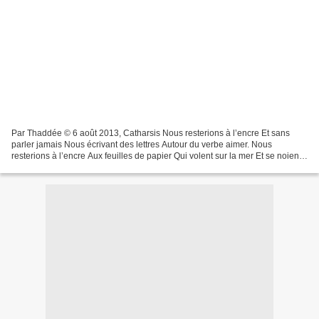
Par Thaddée © 6 août 2013, Catharsis Nous resterions à l’encre Et sans
parler jamais Nous écrivant des lettres Autour du verbe aimer. Nous
resterions à l’encre Aux feuilles de papier Qui volent sur la mer Et se noient
tout après Nous resterions à l’encre....