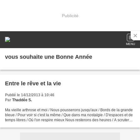
Publicité
MENU
vous souhaite une Bonne Année
Entre le rêve et la vie
Publié le 14/12/2013 à 10:46
Par
Thaddée S.
Ma vieille arthrose et moi / Nous pousserons jusqu'aux / Bords de la grande
bleue / Pour voir si c'est la même / Que dans ma nostalgie / D'espaces et de
temps libres / Où l'on respire mieux Nous resterons des heures / A scruter
l'horizon / Des fois que...