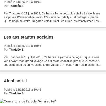
Publié le 14/12/2013 à 10:46
Par
Thaddée S.
Par Thaddée © 21 juin 2013, Catharsis Tu ne veux plus vieillir La vieillesse
est privée D'avenir et de rêves. C'est une fleur de lys Cet outrage suprême
Qui te dégoûte d'être. Regarde vers l'Ouest Les crues les cataclysmes Les
rues les murs les toits...
Les assistantes sociales
Publié le 14/12/2013 à 10:46
Par
Thaddée S.
Par Thaddée © 13 juillet 2013, Catharsis Si j'arrive à cet âge Et que je vois
venir Avant mon grand voyage Ces filles de chacal Je jure que je les vire A
coups de pied au cul Vous me jugez vulgaire ? - Mais rien n'est plus normal.
Vous venez pour m'aider...
Ainsi soit-il
Publié le 14/12/2013 à 10:46
Par
Thaddée S.