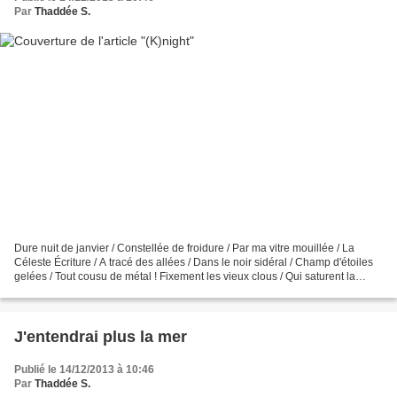
Par
Thaddée S.
Dure nuit de janvier / Constellée de froidure / Par ma vitre mouillée / La
Céleste Écriture / A tracé des allées / Dans le noir sidéral / Champ d'étoiles
gelées / Tout cousu de métal ! Fixement les vieux clous / Qui saturent la
voûte / Je regarde et m'avoue...
J'entendrai plus la mer
Publié le 14/12/2013 à 10:46
Par
Thaddée S.