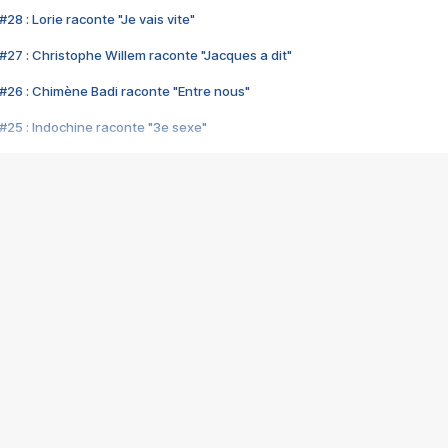
28 : Lorie raconte "Je vais vite"
#27 : Christophe Willem raconte "Jacques a dit"
#26 : Chimène Badi raconte "Entre nous"
#25 : Indochine raconte "3e sexe"
#24 : Zaho raconte "C'est chelou"
#23 : Patrick Bruel raconte "Au café des délices"
#22 : Kyo raconte "Le chemin"
#21 : Nolwenn Leroy raconte "Cassé"
#20 : Patrick Hernandez raconte "Born to be alive"
#19 : Lorie raconte "Près de moi"
#18 : Michael Jones raconte "A nos actes manqués" (avec Jean-Jacque
#17 : Khaled raconte "Aïcha"