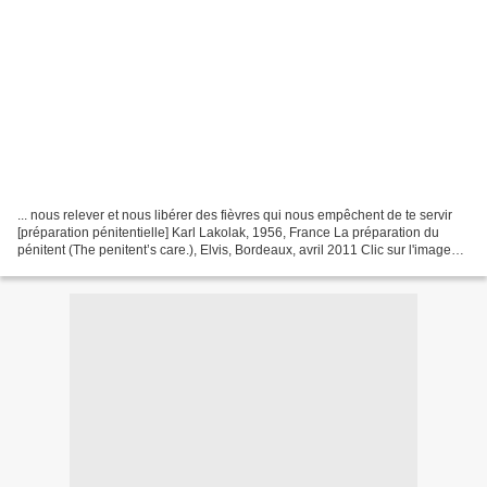
... nous relever et nous libérer des fièvres qui nous empêchent de te servir
[préparation pénitentielle] Karl Lakolak, 1956, France La préparation du
pénitent (The penitent’s care.), Elvis, Bordeaux, avril 2011 Clic sur l'image
pour accéder au site Homodesiribus...