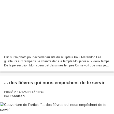
Clic sur la photo pour accéder au site du sculpteur Paul Marandon Les
guetteurs aux remparts Le chantre dans le temple Moi je vis aux vieux temps
De la persécution Mon coeur bat dans mes tempes On ne voit que mes yeux
J'ai le corps dans les voiles Sur...
... des fièvres qui nous empêchent de te servir
Publié le 14/12/2013 à 10:46
Par
Thaddée S.