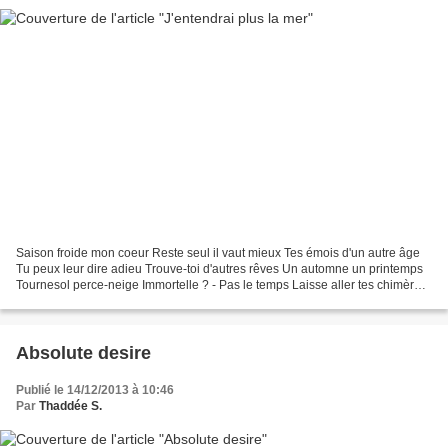
Saison froide mon coeur Reste seul il vaut mieux Tes émois d'un autre âge
Tu peux leur dire adieu Trouve-toi d'autres rêves Un automne un printemps
Tournesol perce-neige Immortelle ? - Pas le temps Laisse aller tes chimères
et tes Naïades nues Ne retiens...
Absolute desire
Publié le 14/12/2013 à 10:46
Par
Thaddée S.