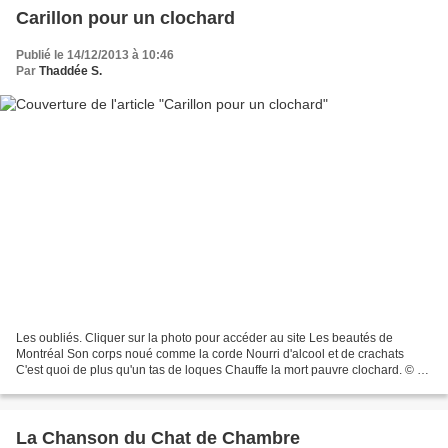
Carillon pour un clochard
Publié le 14/12/2013 à 10:46
Par
Thaddée S.
Les oubliés. Cliquer sur la photo pour accéder au site Les beautés de
Montréal Son corps noué comme la corde Nourri d'alcool et de crachats
C'est quoi de plus qu'un tas de loques Chauffe la mort pauvre clochard. © TS
2012 ¶¶¶ Lettre ouverte au prochain...
La Chanson du Chat de Chambre