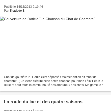
Publié le 14/12/2013 à 10:46
Par
Thaddée S.
Chat de gouttière ? - Houla c'est dépassé ! Maintenant on dit "chat de
chambre" ;-) Je viens d'écrire cette petite chanson pour mon Félix Pépin la
Bulle et pour toute la communauté des amoureux des chats. Ma gamelle / En
inox Et mon herbe / En barquette...
La route du lac et des quatre saisons
Publié le 14/12/2013 à 10:46