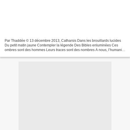
Par Thaddée © 13 décembre 2013, Catharsis Dans les brouillards lucides
Du petit matin jaune Contempler la légende Des Bibles enluminées Ces
ombres sont des hommes Leurs traces sont des nombres A nous, l’humanité
! Petit frère des pauvres Quand il va faire...