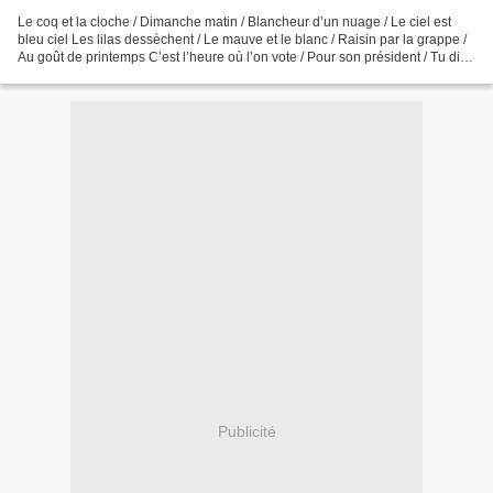
Le coq et la cloche / Dimanche matin / Blancheur d’un nuage / Le ciel est
bleu ciel Les lilas dessèchent / Le mauve et le blanc / Raisin par la grappe /
Au goût de printemps C’est l’heure où l’on vote / Pour son président / Tu dis
droite ou gauche / Ou...
Publicité