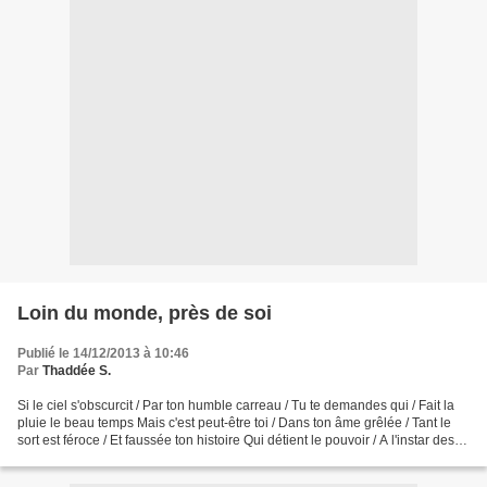
Loin du monde, près de soi
Publié le 14/12/2013 à 10:46
Par
Thaddée S.
Si le ciel s'obscurcit / Par ton humble carreau / Tu te demandes qui / Fait la
pluie le beau temps Mais c'est peut-être toi / Dans ton âme grêlée / Tant le
sort est féroce / Et faussée ton histoire Qui détient le pouvoir / A l'instar des
sorciers / De...